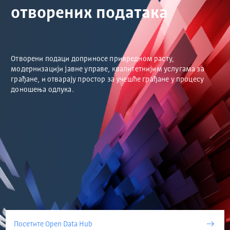
отворених података
Отворени подаци доприносе привредном расту,
модернизацији јавне управе, квалитетнијим услугама за
грађане, и отварају простор за учешће грађане у процесу
доношења одлука.
Посетите Open Data Hub