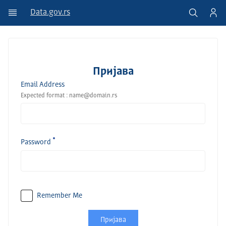
Data.gov.rs
Пријава
Email Address
Expected format : name@domain.rs
Password
Remember Me
Пријава