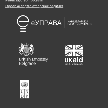
Министарство просвете
Европски портал отворених података