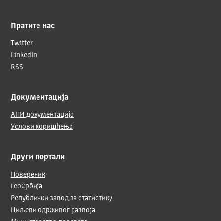
Пратите нас
Twitter
LinkedIn
RSS
Документација
АПИ документација
Услови коришћења
Други портали
Повереник
ГеоСрбија
Републички завод за статистику
Циљеви одрживог развоја