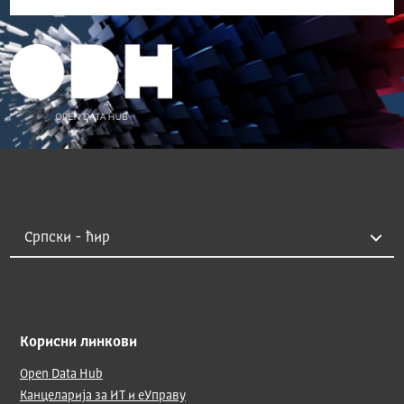
Корисни линкови
Open Data Hub
Канцеларија за ИТ и еУправу