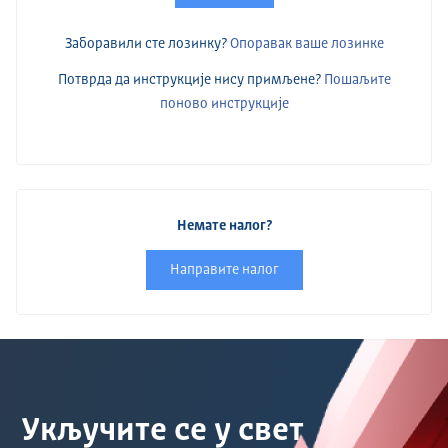
Заборавили сте лозинку?
Опоравак ваше лозинке
Потврда да инструкције нису примљене?
Пошаљите
поново инструкције
Немате налог?
Направите налог
Укључите се у свет