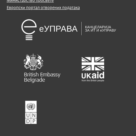
Министарство просвете
Европски портал отворених података