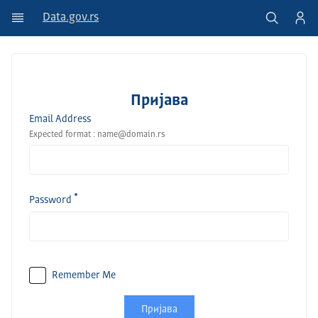
Data.gov.rs
Пријава
Email Address
Expected format : name@domain.rs
Password
Remember Me
Пријава