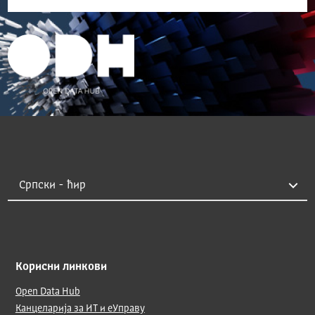
Корисни линкови
Open Data Hub
Канцеларија за ИТ и еУправу