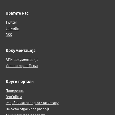
Пратите нас
Twitter
LinkedIn
RSS
Документација
АПИ документација
Услови коришћења
Други портали
Повереник
ГеоСрбија
Републички завод за статистику
Циљеви одрживог развоја