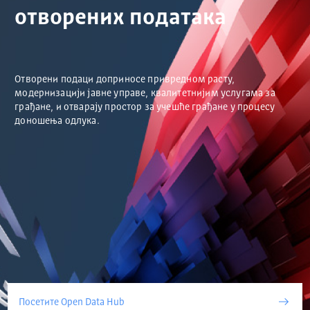
отворених података
Отворени подаци доприносе привредном расту,
модернизацији јавне управе, квалитетнијим услугама за
грађане, и отварају простор за учешће грађане у процесу
доношења одлука.
Посетите Open Data Hub