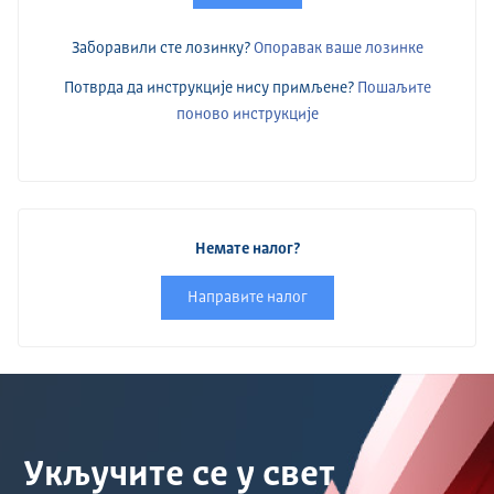
Заборавили сте лозинку?
Опоравак ваше лозинке
Потврда да инструкције нису примљене?
Пошаљите
поново инструкције
Немате налог?
Направите налог
Укључите се у свет