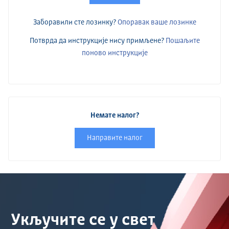
Заборавили сте лозинку?
Опоравак ваше лозинке
Потврда да инструкције нису примљене?
Пошаљите
поново инструкције
Немате налог?
Направите налог
Укључите се у свет