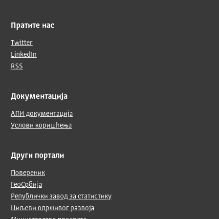
Пратите нас
Twitter
LinkedIn
RSS
Документација
АПИ документација
Услови коришћења
Други портали
Повереник
ГеоСрбија
Републички завод за статистику
Циљеви одрживог развоја