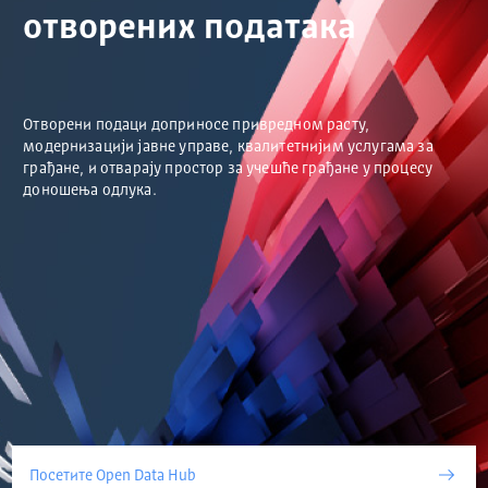
отворених података
Отворени подаци доприносе привредном расту,
модернизацији јавне управе, квалитетнијим услугама за
грађане, и отварају простор за учешће грађане у процесу
доношења одлука.
Посетите Open Data Hub