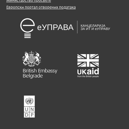
Министарство просвете
Европски портал отворених података