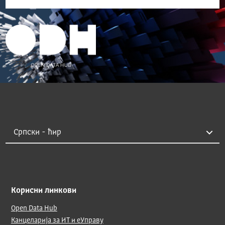
Корисни линкови
Open Data Hub
Канцеларија за ИТ и еУправу