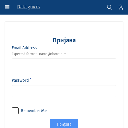
Data.gov.rs
Пријава
Email Address
Expected format : name@domain.rs
Password
Remember Me
Пријава