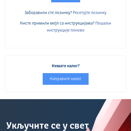
Заборавили сте лозинку?
Ресетујте лозинку
Нисте примили мејл са инструкцијама?
Пошаљи
инструкције поново
Немате налог?
Направите налог
Укључите се у свет