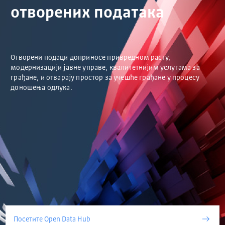
отворених података
Отворени подаци доприносе привредном расту,
модернизацији јавне управе, квалитетнијим услугама за
грађане, и отварају простор за учешће грађане у процесу
доношења одлука.
Посетите Open Data Hub