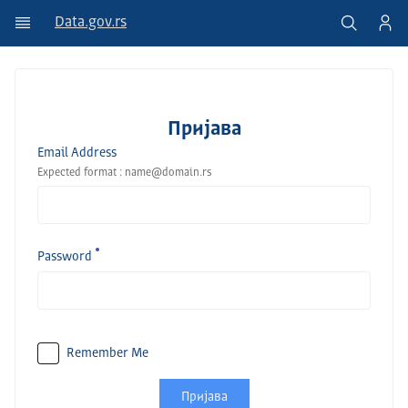
Data.gov.rs
Пријава
Email Address
Expected format : name@domain.rs
Password
Remember Me
Пријава