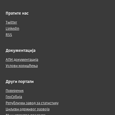
Пратите нас
Twitter
LinkedIn
RSS
Документација
АПИ документација
Услови коришћења
Други портали
Повереник
ГеоСрбија
Републички завод за статистику
Циљеви одрживог развоја