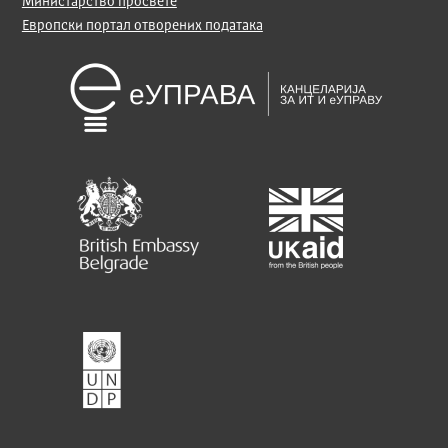
Министарство просвете
Европски портал отворених података