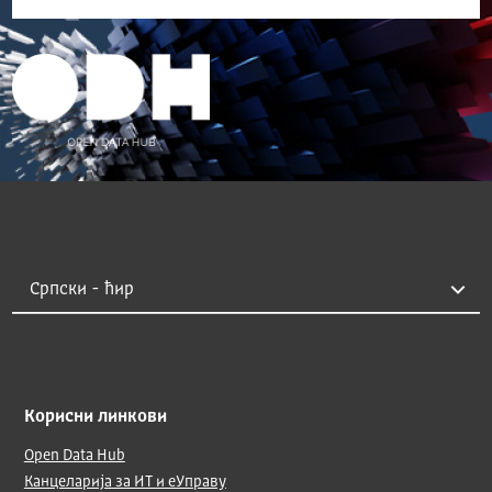
Корисни линкови
Open Data Hub
Канцеларија за ИТ и еУправу