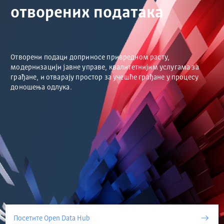
отворених података
Отворени подаци доприносе привредном расту,
модернизацији јавне управе, квалитетнијим услугама за
грађане, и отварају простор за учешће грађане у процесу
доношења одлука.
Посетите Open Data Hub