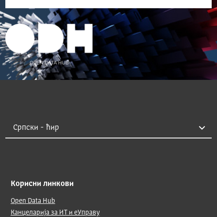
Корисни линкови
Open Data Hub
Канцеларија за ИТ и еУправу