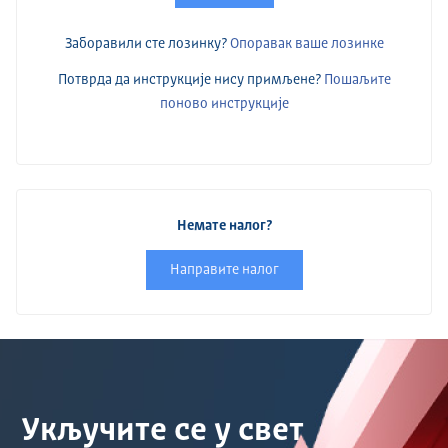
Заборавили сте лозинку?
Опоравак ваше лозинке
Потврда да инструкције нису примљене?
Пошаљите
поново инструкције
Немате налог?
Направите налог
Укључите се у свет