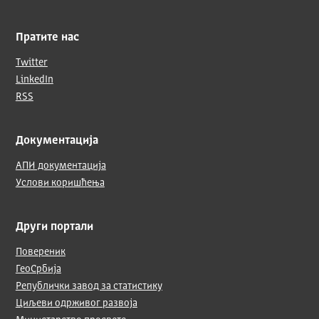
Пратите нас
Twitter
LinkedIn
RSS
Документација
АПИ документација
Услови коришћења
Други портали
Повереник
ГеоСрбија
Републички завод за статистику
Циљеви одрживог развоја