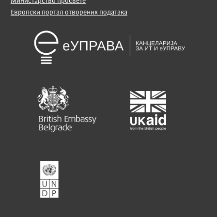
Министарство просвете
Европски портал отворених података