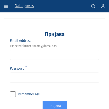
Data.gov.rs
Пријава
Email Address
Expected format : name@domain.rs
Password
Remember Me
Пријава