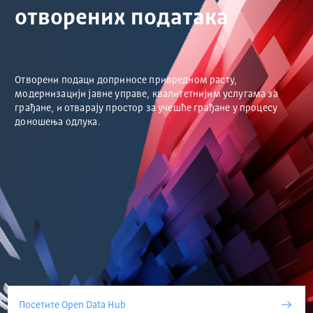
отворених података
Отворени подаци доприносе привредном расту,
модернизацији јавне управе, квалитетнијим услугама за
грађане, и отварају простор за учешће грађане у процесу
доношења одлука.
Посетите Open Data Hub