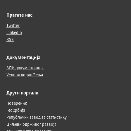
Пратите нас
Twitter
LinkedIn
RSS
Документација
АПИ документација
Услови коришћења
Други портали
Повереник
ГеоСрбија
Републички завод за статистику
Циљеви одрживог развоја