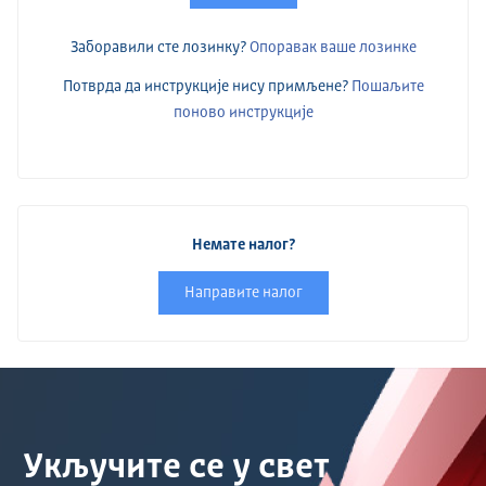
Заборавили сте лозинку?
Опоравак ваше лозинке
Потврда да инструкције нису примљене?
Пошаљите
поново инструкције
Немате налог?
Направите налог
Укључите се у свет