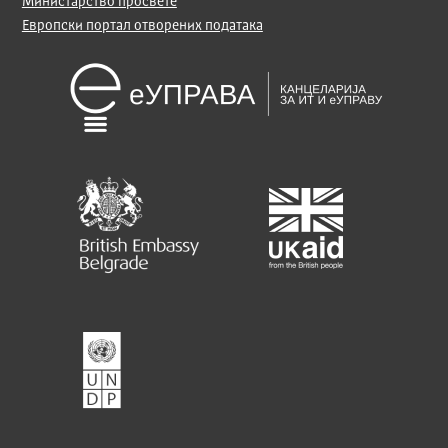
Министарство просвете
Европски портал отворених података