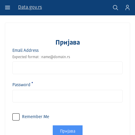
Data.gov.rs
Пријава
Email Address
Expected format : name@domain.rs
Password
Remember Me
Пријава