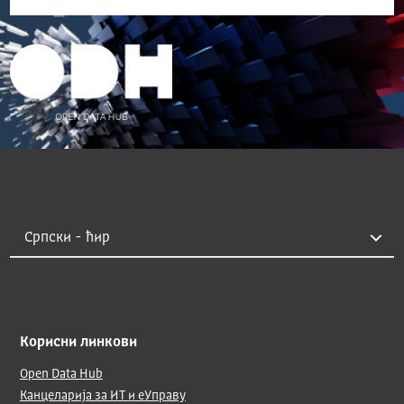
Корисни линкови
Open Data Hub
Канцеларија за ИТ и еУправу