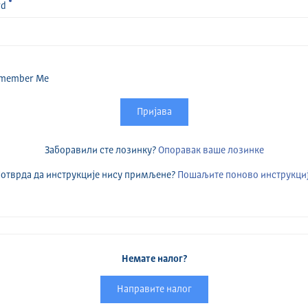
rd
member Me
Пријава
Заборавили сте лозинку?
Опоравак ваше лозинке
отврда да инструкције нису примљене?
Пошаљите поново инструкци
Немате налог?
Направите налог