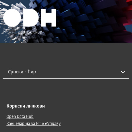
Корисни линкови
Open Data Hub
Канцеларија за ИТ и еУправу