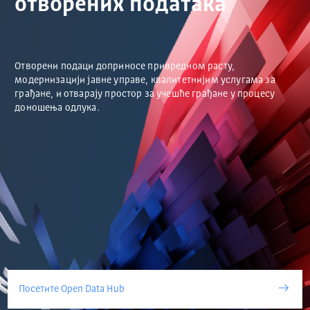
отворених података
Отворени подаци доприносе привредном расту,
модернизацији јавне управе, квалитетнијим услугама за
грађане, и отварају простор за учешће грађане у процесу
доношења одлука.
Посетите Open Data Hub