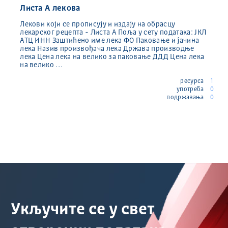
Листа А лекова
Лекови који се прописују и издају на обрасцу
лекарског рецепта - Листа А Поља у сету података: ЈКЛ
АТЦ ИНН Заштићено име лека ФО Паковање и јачина
лека Назив произвођача лека Држава производње
лека Цена лека на велико за паковање ДДД Цена лека
на велико …
ресурса
1
употреба
0
подржавања
0
Укључите се у свет