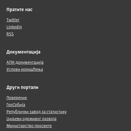
Пратите нас
Twitter
LinkedIn
RSS
Документација
АПИ документација
Услови коришћења
Други портали
Повереник
ГеоСрбија
Републички завод за статистику
Циљеви одрживог развоја
Министарство просвете