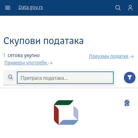
Data.gov.rs
Скупови података
1
сетова укупно
Преузми податкe
Примери употребе