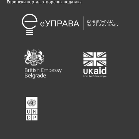
Европски портал отворених података