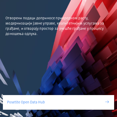
Отворени подаци доприносе привредном расту,
модернизацији јавне управе, квалитетнијим услугама за
грађане, и отварају простор за учешће грађане у процесу
доношења одлука.
Posetite Open Data Hub