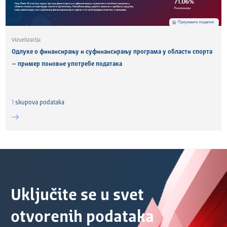
Vizuelizacija
Одлуке о финансирању и суфинансирању програма у области спорта
– пример поновне употребе података
1
skupova podataka
Uključite se u svet
otvorenih podataka