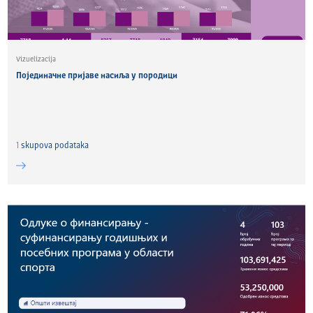
Vizuelizacija
Појединачне пријаве насиља у породици
1
skupova podataka