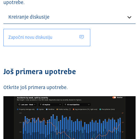
upotrebe.
Započni novu diskusiju
Još primera upotrebe
Otkrite još primera upotrebe.