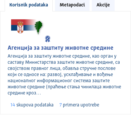
Korisnik podataka
Metapodaci
Akcije
Агенција за заштиту животне средине
Агенција за заштиту животне средине, као орган у
саставу Министарства заштите животне средине, са
својством правног лица, обавља стручне послове
који се односе на: развој, усклађивање и вођење
националног информационог система заштите
животне средине (праћење стања чинилаца животне
средине кроз…
14
skupova podataka
7
primera upotrebe