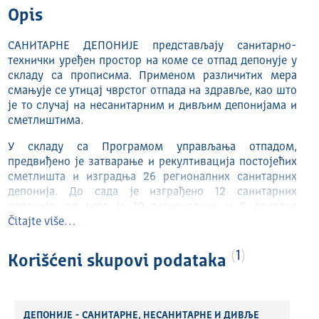
Opis
САНИТАРНЕ ДЕПОНИЈЕ представљају санитарно-
технички уређен простор на коме се отпад депонује у
складу са прописима. Применом различитих мера
смањује се утицај чврстог отпада на здравље, као што
је то случај на несанитарним и дивљим депонијама и
сметлиштима.
У складу са Програмом управљања отпадом,
предвиђено је затварање и рекултивација постојећих
сметлишта и изградња 26 регионалних санитарних
депонија. До сада је изграђено 12 санитарних
депонија, од чега је 10 регионалних и 2 локалне
депоније.
Čitajte više…
линк ка страници ДЕПОНИЈЕ-СЕПА
1
Korišćeni skupovi podataka
ДЕПОНИЈЕ - САНИТАРНЕ, НЕСАНИТАРНЕ И ДИВЉЕ