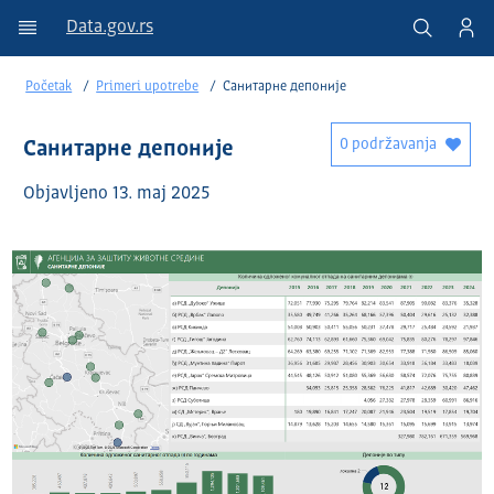
Data.gov.rs
Početak
Primeri upotrebe
Санитарне депоније
0 podržavanja
Санитарне депоније
Objavlјeno 13. maj 2025