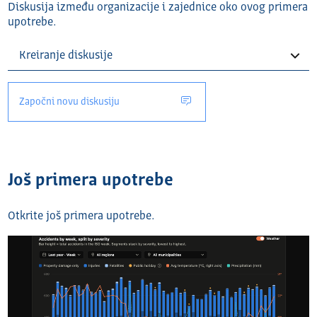
Diskusija između organizacije i zajednice oko ovog primera
upotrebe.
Započni novu diskusiju
Još primera upotrebe
Otkrite još primera upotrebe.