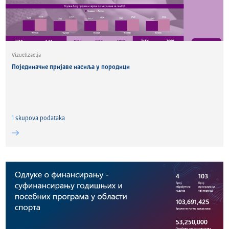
Vizuelizacija
Појединачне пријаве насиља у породици
1
skupova podataka