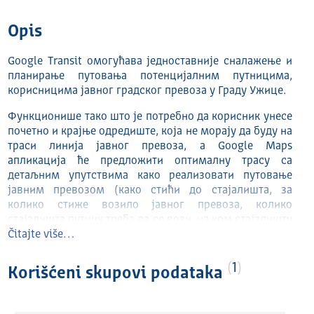
Opis
Google Transit омогућава једноставније сналажење и
планирање путовања потенцијалним путницима,
корисницима јавног градског превоза у Граду Ужице.
Функционише тако што је потребно да корисник унесе
почетно и крајње одредиште, која не морају да буду на
траси линија јавног превоза, а Google Maps
апликација ће предложити оптималну трасу са
детаљним упутствима како реализовати путовање
јавним превозом (како стићи до стајалишта, за
колико стиже возило јавног превоза, колико
стајалишта путник треба да се вози, на ком стајалишту
да сиђе и како да дође до одредишта, као и колико је
Čitajte više…
планирано време путовања).
1
Korišćeni skupovi podataka