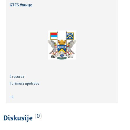
GTFS Ужице
5
resursa
1
primera upotrebe
0
Diskusije