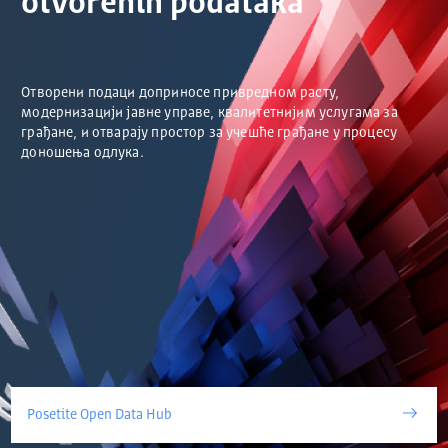
otvorenih podataka
Отворени подаци доприносе привредном расту,
модернизацији јавне управе, квалитетнијим услугама за
грађане, и отварају простор за учешће грађане у процесу
доношења одлука.
Posetite Open Data Hub