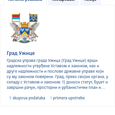
Град Ужице
Градска управа града Ужица (Град Ужице) врши
надлежности утврђене Уставом и законом, као и
друге надлежности и послове државне управе који
су му законом поверени. Град, преко својих органа, у
складу с Уставом и законом: 1) доноси статут, буџет и
завршни рачун, просторни и урбанистички план и…
5
skupova podataka
1
primera upotrebe