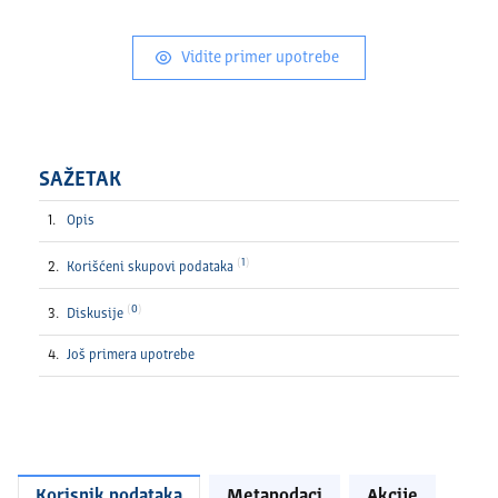
Vidite primer upotrebe
SAŽETAK
Opis
1
Korišćeni skupovi podataka
0
Diskusije
Još primera upotrebe
Korisnik podataka
Metapodaci
Akcije