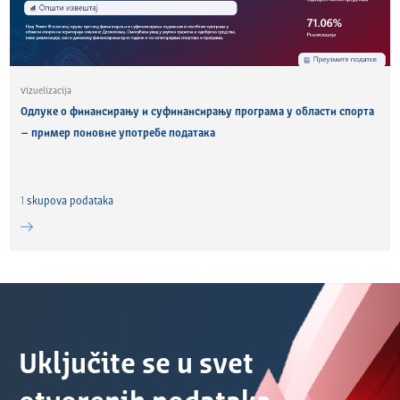
Vizuelizacija
Одлуке о финансирању и суфинансирању програма у области спорта
– пример поновне употребе података
1
skupova podataka
Uključite se u svet