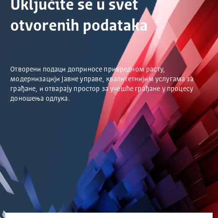
Uključite se u svet
otvorenih podataka
Отворени подаци доприносе привредном расту,
модернизацији јавне управе, квалитетнијим услугама за
грађане, и отварају простор за учешће грађане у процесу
доношења одлука.