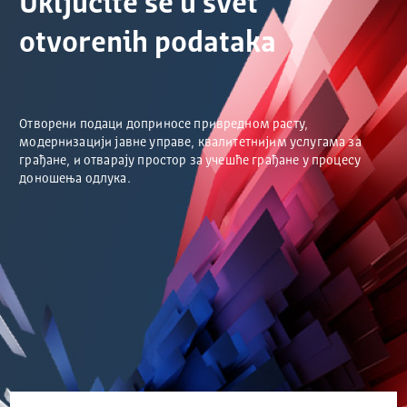
Uključite se u svet
otvorenih podataka
Отворени подаци доприносе привредном расту,
модернизацији јавне управе, квалитетнијим услугама за
грађане, и отварају простор за учешће грађане у процесу
доношења одлука.