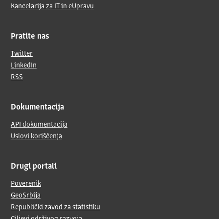
Kancelarija za IT in eUpravu
Pratite nas
Twitter
LinkedIn
RSS
Dokumentacija
API dokumentacija
Uslovi korišćenja
Drugi portali
Poverenik
GeoSrbija
Republički zavod za statistiku
Ciljevi održivog razvoja