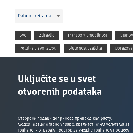
Sve
Zdravlјe
Transport i mobilnost
Stanov
Politika i javni život
Sigurnost i zaštita
Obrazovan
Uključite se u svet
otvorenih podataka
Отворени подаци доприносе привредном расту,
модернизацији јавне управе, квалитетнијим услугама за
грађане, и отварају простор за учешће грађане у процесу