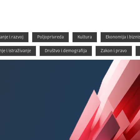
anje i razvoj
Polјoprivreda
Kultura
Ekonomija i bizni
je i istraživanje
Društvo i demografija
Zakon i pravo