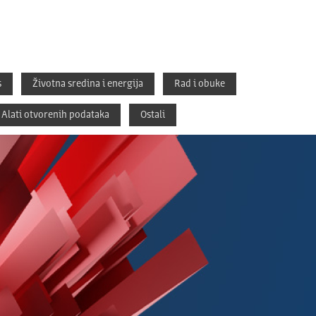
s
Životna sredina i energija
Rad i obuke
Alati otvorenih podataka
Ostali