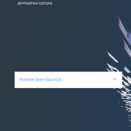
доношења одлука.
Posetite Open Data Hub