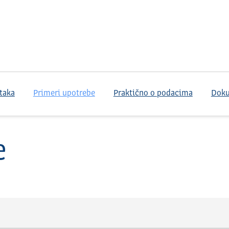
taka
Primeri upotrebe
Praktično o podacima
Dok
e