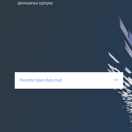
доношења одлука.
Posetite Open Data Hub