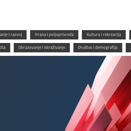
anje i razvoj
Hrana i polјoprivreda
Kultura i rekreacija
tita
Obrazovanje i istraživanje
Društvo i demografija