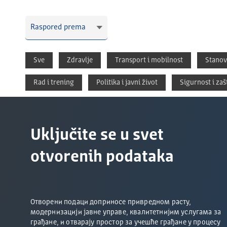
Sve
Zdravlјe
Transport i mobilnost
Stanov
Rad i trening
Politika i javni život
Sigurnost i zaš
Uključite se u svet
otvorenih podataka
Отворени подаци доприносе привредном расту,
модернизацији јавне управе, квалитетнијим услугама за
грађане, и отварају простор за учешће грађане у процесу