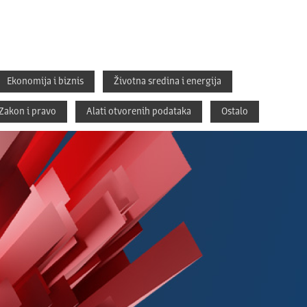
Ekonomija i biznis
Životna sredina i energija
Zakon i pravo
Alati otvorenih podataka
Ostalo