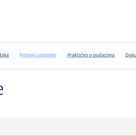
taka
Primeri upotrebe
Praktično o podacima
Dok
e