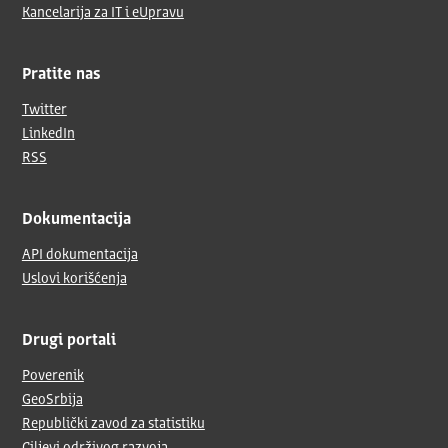
Kancelarija za IT i eUpravu
Pratite nas
Twitter
LinkedIn
RSS
Dokumentacija
API dokumentacija
Uslovi korišćenja
Drugi portali
Poverenik
GeoSrbija
Republički zavod za statistiku
Ciljevi održivog razvoja