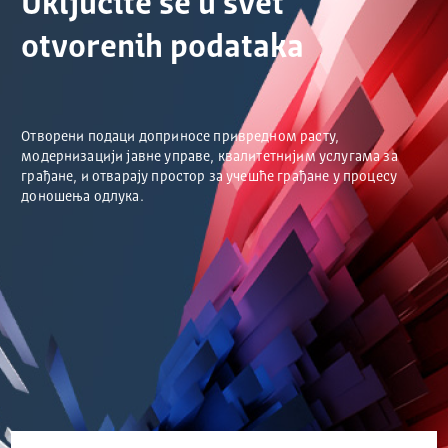
Uključite se u svet
otvorenih podataka
Отворени подаци доприносе привредном расту,
модернизацији јавне управе, квалитетнијим услугама за
грађане, и отварају простор за учешће грађане у процесу
доношења одлука.