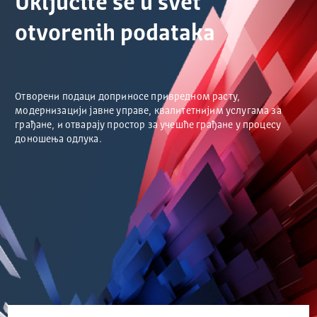
Uključite se u svet
otvorenih podataka
Отворени подаци доприносе привредном расту,
модернизацији јавне управе, квалитетнијим услугама за
грађане, и отварају простор за учешће грађане у процесу
доношења одлука.