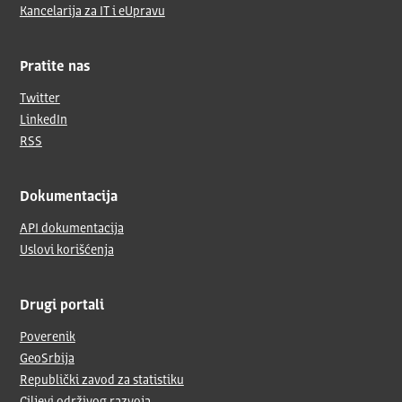
Kancelarija za IT i eUpravu
Pratite nas
Twitter
LinkedIn
RSS
Dokumentacija
API dokumentacija
Uslovi korišćenja
Drugi portali
Poverenik
GeoSrbija
Republički zavod za statistiku
Ciljevi održivog razvoja