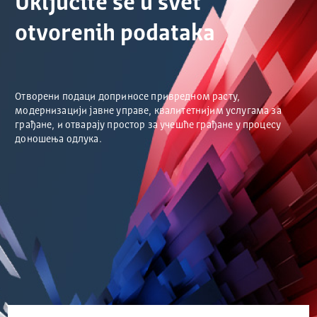
Uključite se u svet
otvorenih podataka
Отворени подаци доприносе привредном расту,
модернизацији јавне управе, квалитетнијим услугама за
грађане, и отварају простор за учешће грађане у процесу
доношења одлука.