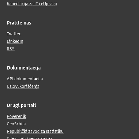
Kancelarija za IT i eUpravu
Pratite nas
Twitter
LinkedIn
RSS
Dokumentacija
API dokumentacija
Uslovi korišćenja
Drugi portali
Poverenik
GeoSrbija
Republički zavod za statistiku
Ciljevi održivog razvoja