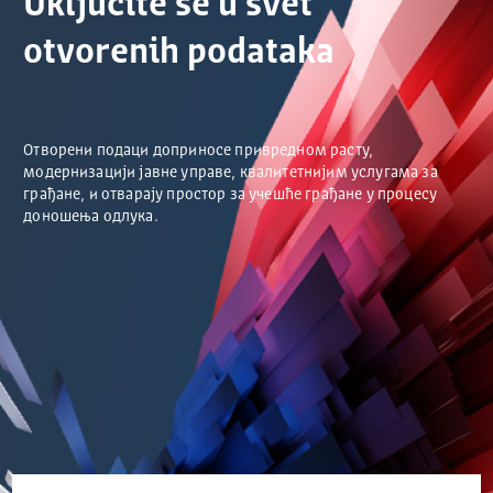
Uključite se u svet
otvorenih podataka
Отворени подаци доприносе привредном расту,
модернизацији јавне управе, квалитетнијим услугама за
грађане, и отварају простор за учешће грађане у процесу
доношења одлука.