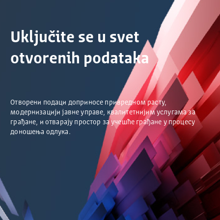
Uključite se u svet
otvorenih podataka
Отворени подаци доприносе привредном расту,
модернизацији јавне управе, квалитетнијим услугама за
грађане, и отварају простор за учешће грађане у процесу
доношења одлука.