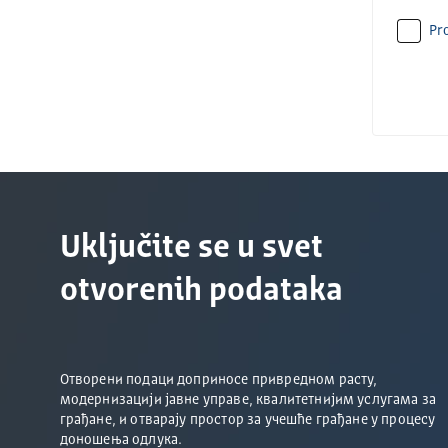
Pro
Uključite se u svet
otvorenih podataka
Отворени подаци доприносе привредном расту,
модернизацији јавне управе, квалитетнијим услугама за
грађане, и отварају простор за учешће грађане у процесу
доношења одлука.