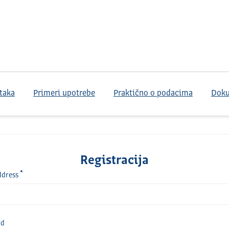
taka
Primeri upotrebe
Praktično o podacima
Dok
Registracija
ddress
rd