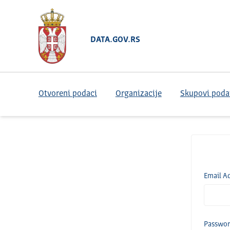
DATA.GOV.RS
Otvoreni podaci
Organizacije
Skupovi poda
Email A
Passwo