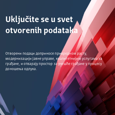
Uključite se u svet
otvorenih podataka
Отворени подаци доприносе привредном расту,
модернизацији јавне управе, квалитетнијим услугама за
грађане, и отварају простор за учешће грађане у процесу
доношења одлука.