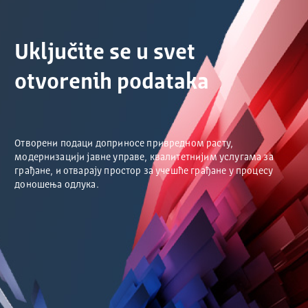
Uključite se u svet
otvorenih podataka
Отворени подаци доприносе привредном расту,
модернизацији јавне управе, квалитетнијим услугама за
грађане, и отварају простор за учешће грађане у процесу
доношења одлука.