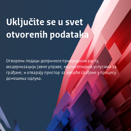
Uključite se u svet
otvorenih podataka
Отворени подаци доприносе привредном расту,
модернизацији јавне управе, квалитетнијим услугама за
грађане, и отварају простор за учешће грађане у процесу
доношења одлука.