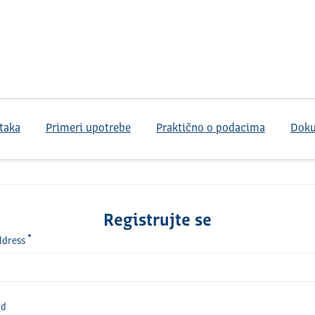
taka
Primeri upotrebe
Praktično o podacima
Dok
Registrujte se
ddress
rd