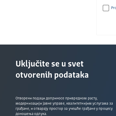
Pro
Uključite se u svet
otvorenih podataka
Отворени подаци доприносе привредном расту,
модернизацији јавне управе, квалитетнијим услугама за
грађане, и отварају простор за учешће грађане у процесу
доношења одлука.