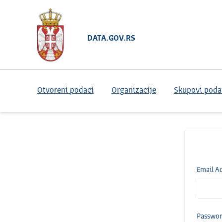
DATA.GOV.RS
Otvoreni podaci
Organizacije
Skupovi poda
Email A
Passwo