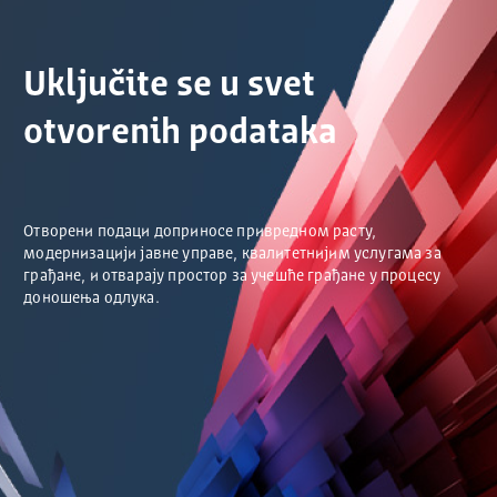
Uključite se u svet
otvorenih podataka
Отворени подаци доприносе привредном расту,
модернизацији јавне управе, квалитетнијим услугама за
грађане, и отварају простор за учешће грађане у процесу
доношења одлука.