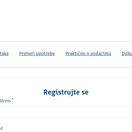
taka
Primeri upotrebe
Praktično o podacima
Dok
Registrujte se
ddress
rd