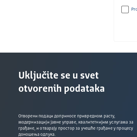
Pro
Uključite se u svet
otvorenih podataka
Отворени подаци доприносе привредном расту,
модернизацији јавне управе, квалитетнијим услугама за
грађане, и отварају простор за учешће грађане у процесу
доношења одлука.