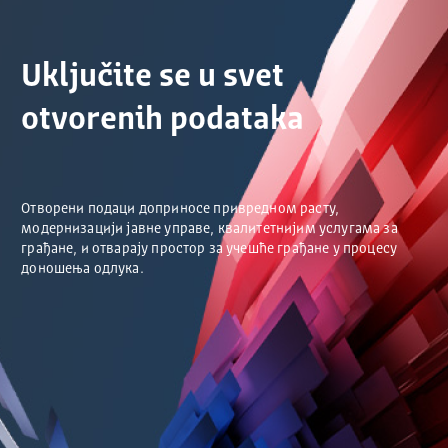
Uključite se u svet
otvorenih podataka
Отворени подаци доприносе привредном расту,
модернизацији јавне управе, квалитетнијим услугама за
грађане, и отварају простор за учешће грађане у процесу
доношења одлука.