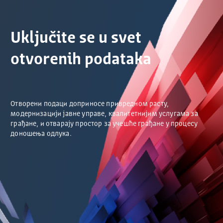
Uključite se u svet
otvorenih podataka
Отворени подаци доприносе привредном расту,
модернизацији јавне управе, квалитетнијим услугама за
грађане, и отварају простор за учешће грађане у процесу
доношења одлука.