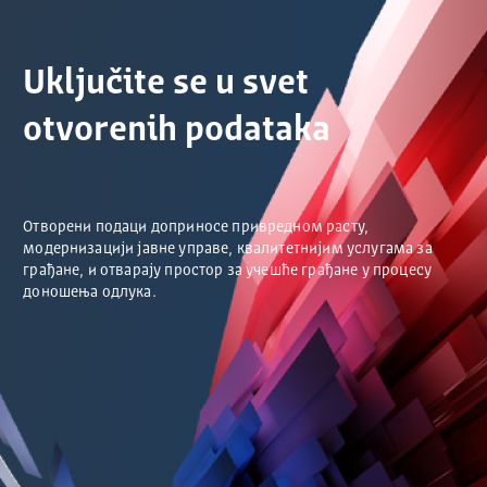
Uključite se u svet
otvorenih podataka
Отворени подаци доприносе привредном расту,
модернизацији јавне управе, квалитетнијим услугама за
грађане, и отварају простор за учешће грађане у процесу
доношења одлука.