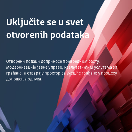
Uključite se u svet
otvorenih podataka
Отворени подаци доприносе привредном расту,
модернизацији јавне управе, квалитетнијим услугама за
грађане, и отварају простор за учешће грађане у процесу
доношења одлука.