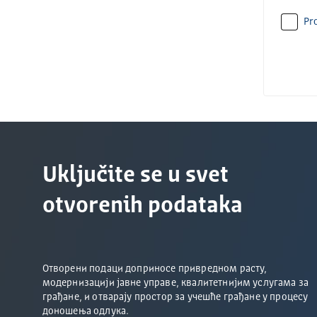
Pro
Uključite se u svet
otvorenih podataka
Отворени подаци доприносе привредном расту,
модернизацији јавне управе, квалитетнијим услугама за
грађане, и отварају простор за учешће грађане у процесу
доношења одлука.