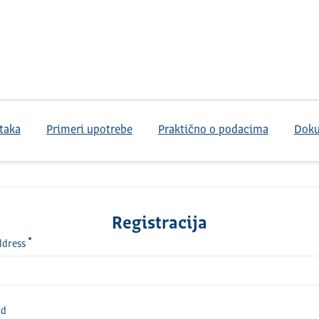
taka
Primeri upotrebe
Praktično o podacima
Dok
Registracija
ddress
rd