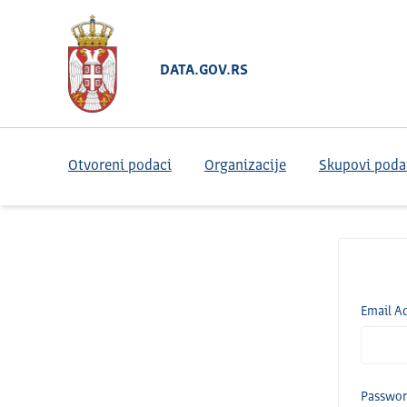
DATA.GOV.RS
Otvoreni podaci
Organizacije
Skupovi poda
Email A
Passwo