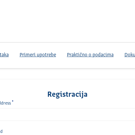
taka
Primeri upotrebe
Praktično o podacima
Dok
Registracija
ddress
rd