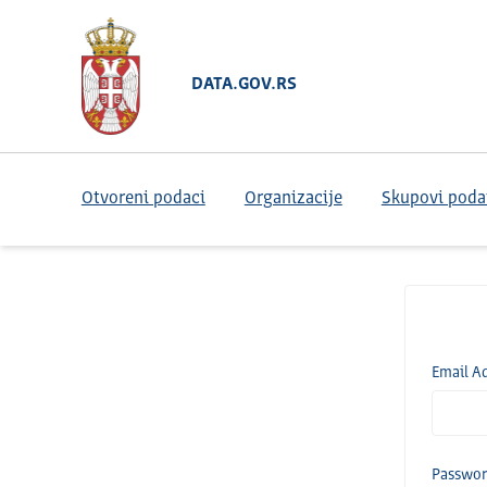
DATA.GOV.RS
Otvoreni podaci
Organizacije
Skupovi poda
Email A
Passwo