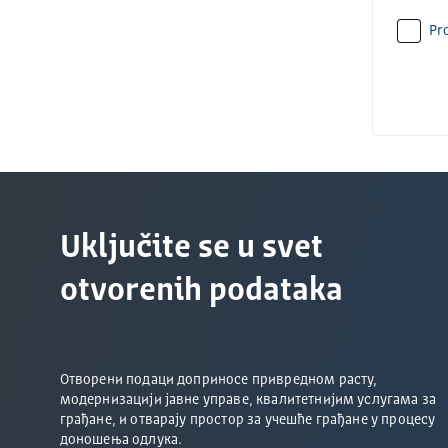
Pro
Uključite se u svet
otvorenih podataka
Отворени подаци доприносе привредном расту,
модернизацији јавне управе, квалитетнијим услугама за
грађане, и отварају простор за учешће грађане у процесу
доношења одлука.