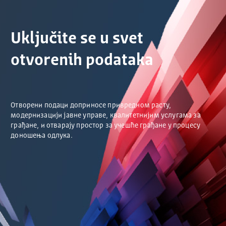
Uključite se u svet
otvorenih podataka
Отворени подаци доприносе привредном расту,
модернизацији јавне управе, квалитетнијим услугама за
грађане, и отварају простор за учешће грађане у процесу
доношења одлука.