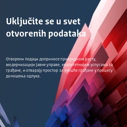
Uključite se u svet
otvorenih podataka
Отворени подаци доприносе привредном расту,
модернизацији јавне управе, квалитетнијим услугама за
грађане, и отварају простор за учешће грађане у процесу
доношења одлука.