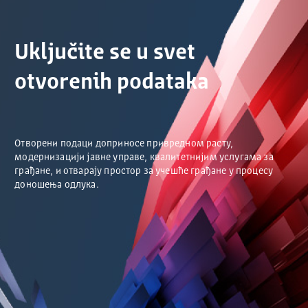
Uključite se u svet
otvorenih podataka
Отворени подаци доприносе привредном расту,
модернизацији јавне управе, квалитетнијим услугама за
грађане, и отварају простор за учешће грађане у процесу
доношења одлука.