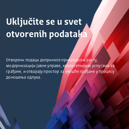
Uključite se u svet
otvorenih podataka
Отворени подаци доприносе привредном расту,
модернизацији јавне управе, квалитетнијим услугама за
грађане, и отварају простор за учешће грађане у процесу
доношења одлука.