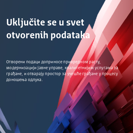
Uključite se u svet
otvorenih podataka
Отворени подаци доприносе привредном расту,
модернизацији јавне управе, квалитетнијим услугама за
грађане, и отварају простор за учешће грађане у процесу
доношења одлука.