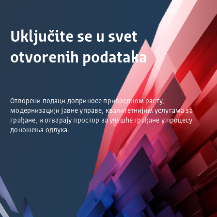
Uključite se u svet
otvorenih podataka
Отворени подаци доприносе привредном расту,
модернизацији јавне управе, квалитетнијим услугама за
грађане, и отварају простор за учешће грађане у процесу
доношења одлука.