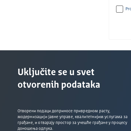
Pro
Uključite se u svet
otvorenih podataka
Отворени подаци доприносе привредном расту,
модернизацији јавне управе, квалитетнијим услугама за
грађане, и отварају простор за учешће грађане у процесу
доношења одлука.