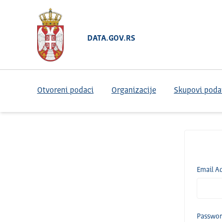
DATA.GOV.RS
Otvoreni podaci
Organizacije
Skupovi poda
Email A
Passwo