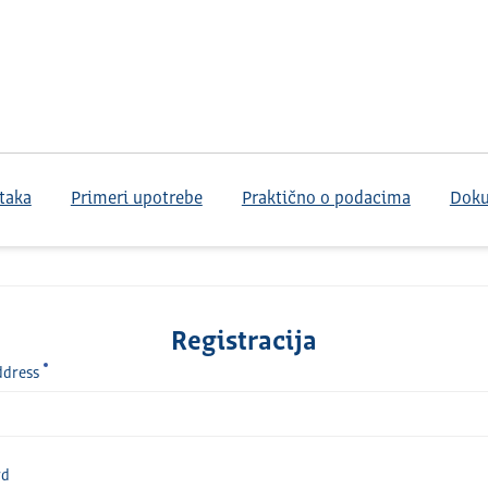
taka
Primeri upotrebe
Praktično o podacima
Dok
Registracija
ddress
rd