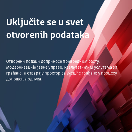
Uključite se u svet
otvorenih podataka
Отворени подаци доприносе привредном расту,
модернизацији јавне управе, квалитетнијим услугама за
грађане, и отварају простор за учешће грађане у процесу
доношења одлука.