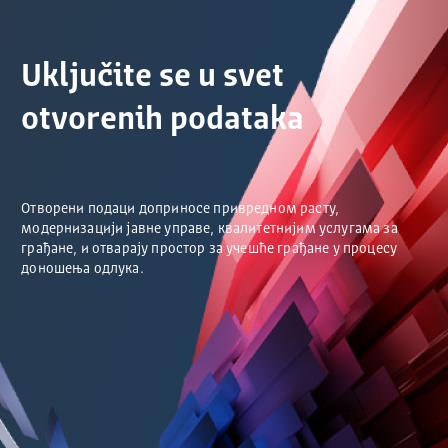
Uključite se u svet
otvorenih podataka
Отворени подаци доприносе привредном расту,
модернизацији јавне управе, квалитетнијим услугама за
грађане, и отварају простор за учешће грађане у процесу
доношења одлука.