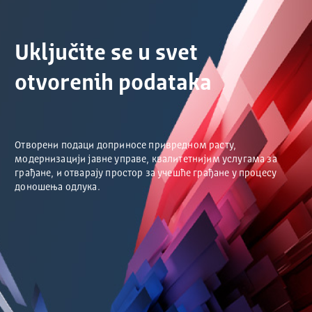
Uključite se u svet
otvorenih podataka
Отворени подаци доприносе привредном расту,
модернизацији јавне управе, квалитетнијим услугама за
грађане, и отварају простор за учешће грађане у процесу
доношења одлука.