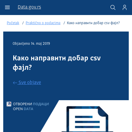
Data.gov.rs
Početak
Praktično o podacima
Како направити добар csv фајл?
Objavlјeno 14. maj 2019
Како направити добар csv
фајл?
Sve objave