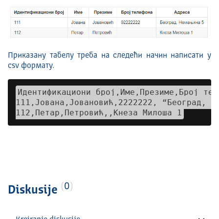
Приказану табелу треба на следећи начин написати у
csv формату.
Идентификациони броj,Име,Презиме,Број тел
111,Јована,Јовановић,2222222, “Београд, Не
0
Diskusije