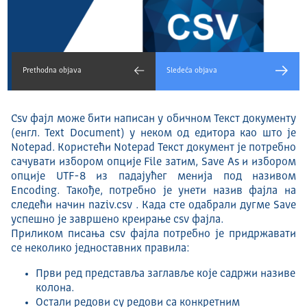
Prethodna objava
Sledeća objava
Csv фајл може бити написан у обичном Текст документу
(енгл. Text Document) у неком од едитора као што је
Notepad. Користећи Notepad Текст документ је потребно
сачувати избором опције File затим, Save As и избором
опције UTF-8 из падајућег менија под називом
Encoding. Такође, потребно је унети назив фајла на
следећи начин naziv.csv . Када сте одабрали дугме Save
успешно је завршено креирање csv фајла.
Приликом писања csv фајла потребно је придржавати
се неколико једноставних правила:
Први ред представља заглавље које садржи називе
колона.
Остали редови су редови са конкретним