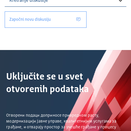
Započni novu diskusiju
Uključite se u svet
otvorenih podataka
Отворени подаци доприносе привредном расту,
модернизацији јавне управе, квалитетнијим услугама за
грађане, и отварају простор за учешће грађане у процесу