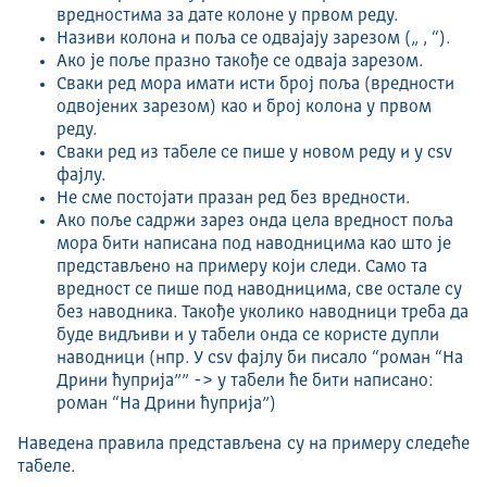
вредностима за дате колоне у првом реду.
Називи колона и поља се одвајају зарезом („ , “).
Ако је поље празно такође се одваја зарезом.
Сваки ред мора имати исти број поља (вредности
одвојених зарезом) као и број колона у првом
реду.
Сваки ред из табеле се пише у новом реду и у csv
фајлу.
Не сме постојати празан ред без вредности.
Ако поље садржи зарез онда цела вредност поља
мора бити написана под наводницима као што је
представљено на примеру који следи. Само та
вредност се пише под наводницима, све остале су
без наводника. Такође уколико наводници треба да
буде видљиви и у табели онда се користе дупли
наводници (нпр. У csv фајлу би писало “роман “На
Дрини ћуприја”” -> у табели ће бити написано:
роман “На Дрини ћуприја”)
Наведена правила представљена су на примеру следеће
табеле.