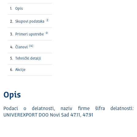
Opis
2
Skupovi podataka
0
Primeri upotrebe
(4)
Članovi
Tehnički detalјi
Akcije
Opis
Podaci o delatnosti, naziv firme šifra delatnosti:
UNIVEREXPORT DOO Novi Sad 47.11, 47.91