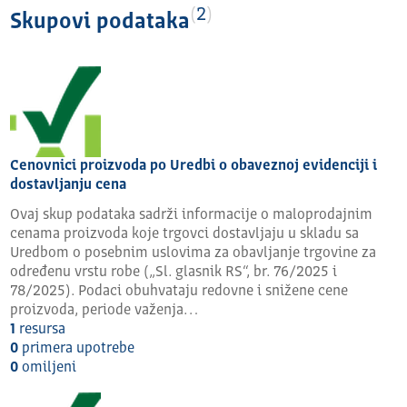
2
Skupovi podataka
Cenovnici proizvoda po Uredbi o obaveznoj evidenciji i
dostavljanju cena
Ovaj skup podataka sadrži informacije o maloprodajnim
cenama proizvoda koje trgovci dostavljaju u skladu sa
Uredbom o posebnim uslovima za obavljanje trgovine za
određenu vrstu robe („Sl. glasnik RS“, br. 76/2025 i
78/2025). Podaci obuhvataju redovne i snižene cene
proizvoda, periode važenja…
1
resursa
0
primera upotrebe
0
omilјeni