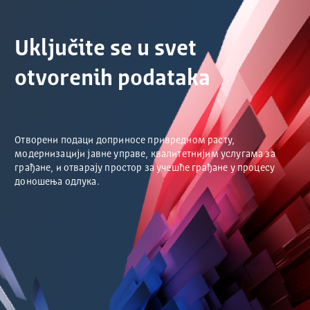
Uključite se u svet
otvorenih podataka
Отворени подаци доприносе привредном расту,
модернизацији јавне управе, квалитетнијим услугама за
грађане, и отварају простор за учешће грађане у процесу
доношења одлука.