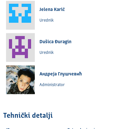
Jelena Karić
Urednik
Dušica Đuragin
Urednik
Андреја Глушчевић
Administrator
Tehnički detalјi