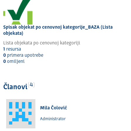
Spisak objekat po cenovnoj kategorije_BAZA (Lista
objekata)
Lista objekata po cenovnoj kategoriji
1
resursa
0
primera upotrebe
0
omilјeni
4
Članovi
Mila Čolović
Administrator