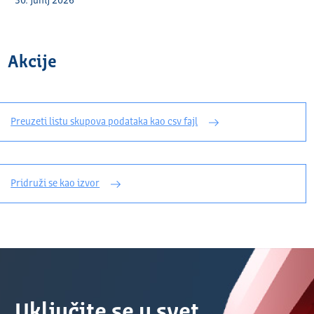
30. junij 2026
Akcije
Preuzeti listu skupova podataka kao csv fajl
Pridruži se kao izvor
Uključite se u svet