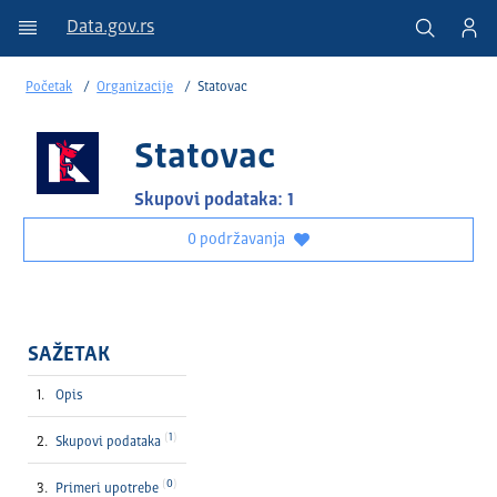
Data.gov.rs
Početak
Organizacije
Statovac
Statovac
Skupovi podataka: 1
0 podržavanja
SAŽETAK
Opis
1
Skupovi podataka
0
Primeri upotrebe