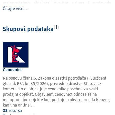
maloprodajnih objekata. Kvalitet usluga i proizvoda,
odgovornost i iskrenost donose pozitivne reakcije
Čitajte više…
potrošača gde god se Kengur pojavi i motivišu nas na dalji
razvoj i dalje širenje maloprodajne mreže.
1
Skupovi podataka
Cenovnici
Na osnovu člana 6. Zakona o zaštiti potrošača („Službeni
glasnik RS“, br. 35/2026), privredno društvo Statovac-
komerc d.o.o. objavljuje cenovnike posebno za svaki
prodajni objekat. Objavljeni cenovnici odnose se na
maloprodajne objekte koji posluju u okviru brenda Kengur,
kao i na online…
38
resursa