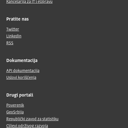
Kancelarija za IT i eUpravu
Pratite nas
Twitter
LinkedIn
RSS
Dokumentacija
API dokumentacija
Uslovi korišćenja
Drugi portali
Poverenik
GeoSrbija
Republički zavod za statistiku
Ciljevi održivog razvoja