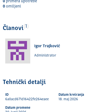
0
primera upotrebe
0
omilјeni
1
Članovi
Igor Trajković
Administrator
Tehnički detalјi
ID
Datum kreiranja
6a0acd671d16422fe264eaee
18. maj 2026
Datum promene