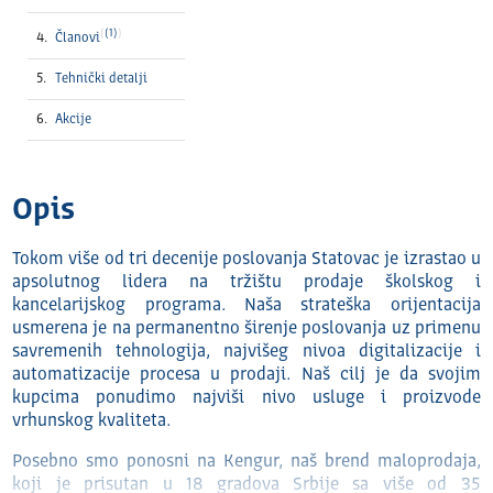
(1)
Članovi
Tehnički detalјi
Akcije
Opis
Tokom više od tri decenije poslovanja Statovac je izrastao u
apsolutnog lidera na tržištu prodaje školskog i
kancelarijskog programa. Naša strateška orijentacija
usmerena je na permanentno širenje poslovanja uz primenu
savremenih tehnologija, najvišeg nivoa digitalizacije i
automatizacije procesa u prodaji. Naš cilj je da svojim
kupcima ponudimo najviši nivo usluge i proizvode
vrhunskog kvaliteta.
Posebno smo ponosni na Kengur, naš brend maloprodaja,
koji je prisutan u 18 gradova Srbije sa više od 35