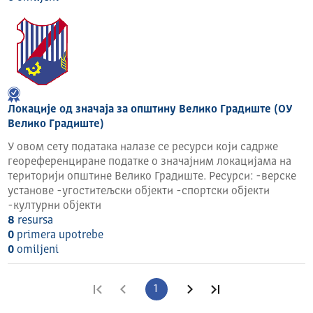
Локације од значаја за општину Велико Градиште (ОУ
Велико Градиште)
У овом сету података налазе се ресурси који садрже
геореференциране податке о значајним локацијама на
територији општине Велико Градиште. Ресурси: -верске
установе -угоститељски објекти -спортски објекти
-културни објекти
8
resursa
0
primera upotrebe
0
omilјeni
Prva strana
Prethodna strana
1
Sledeća strana
Poslednja strana