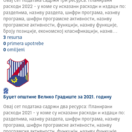
Овај сет података садржи три ресурса: Планирани
Житни трг број 1
расходи 2022 - у коме су исказани расходи и издаци по:
12220 Велико Градиште
разделима, називу раздела, шифри програма, називу
Орган јединице локалне самоуправе
програма, шифри програмске активности, називу
Делатност државних органа
програмске активности, функцији, називу функције,
броју позиције, економској класификацији, назив…
3
resursa
0
primera upotrebe
0
omilјeni
Буџет општине Велико Градиште за 2021. годину
Овај сет података садржи два ресурса: Планирани
расходи 2021 - у коме су исказани расходи и издаци по:
разделима, називу раздела, шифри програма, називу
програма, шифри програмске активности, називу
програмске активности, функцији, називу функције,