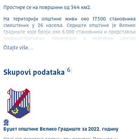
Простире се на површини од 344 км2.
На територији општине живи око 17.500 становника
смештених у 26 насеља. Седиште општине је Велико
Градиште које броји око 6.000 становника и представља
административни, привредни и културни центар
општине. На привременом раду у иностранству налази
Čitajte više…
се преко 5.500 грађана (углавном у земљама западне
Европе).
Велико Градиште се на западу граничи са општином
6
Skupovi podataka
Мало Црниће, на југоистоку са општином Кучево, а на
истоку са општином Голубац, На северу је општина
омеђена Дунавом који је у дужини од 20 км раздваја од
суседне Румуније.
Јужним делом општине пролазе магистрални
пут Београд-Кладово и железничка пруга. Од Београда је
удаљена око 110 км, само сат вожње.Велико Градиште је
и са осталим околним градовима повезано добрим
Буџет општине Велико Градиште за 2022. годину
асфалтним саобраћајницама.