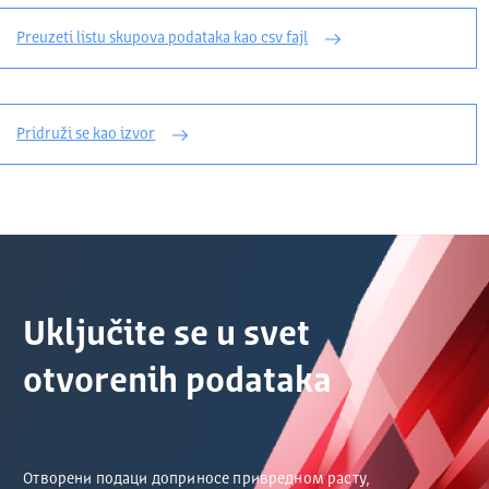
Preuzeti listu skupova podataka kao csv fajl
Pridruži se kao izvor
Uključite se u svet
otvorenih podataka
Отворени подаци доприносе привредном расту,