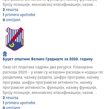
броју позиције, економској класификацији, назив…
2
resursa
1
primera upotrebe
0
omilјeni
Буџет општине Велико Градиште за 2020. годину
Овај сет података садржи два ресурса: Планирани
расходи 2020 - у коме су исказани расходи и издаци по:
разделима, називу раздела, шифри програма, називу
програма, шифри програмске активности, називу
програмске активности, функцији, називу функције,
броју позиције, економској класификацији, назив…
2
resursa
1
primera upotrebe
0
omilјeni