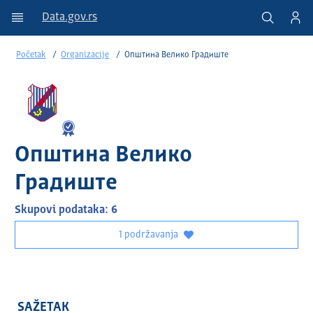
Data.gov.rs
Početak
Organizacije
Општина Велико Градиште
Општина Велико
Градиште
Skupovi podataka: 6
1 podržavanja
SAŽETAK