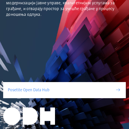
модернизацији јавне управе, квалитетнијим услугама за
грађане, и отварају простор за учешће грађане у процесу
доношења одлука.
Posetite Open Data Hub