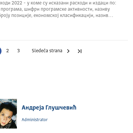
ходи 2022 - у коме су исказани расходи и издаци по:
 програма, шифри програмске активности, називу
броју позиције, економској класификацији, назив…
2
3
Sledeća strana
Poslednja strana
Андреја Глушчевић
Administrator