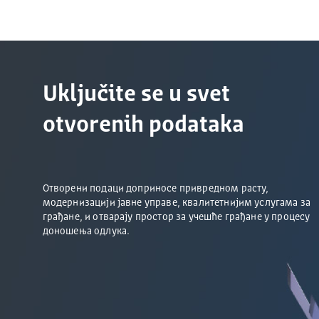
Uključite se u svet
otvorenih podataka
Отворени подаци доприносе привредном расту,
модернизацији јавне управе, квалитетнијим услугама за
грађане, и отварају простор за учешће грађане у процесу
доношења одлука.