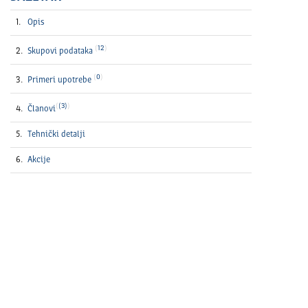
Opis
12
Skupovi podataka
0
Primeri upotrebe
(3)
Članovi
Tehnički detalјi
Akcije