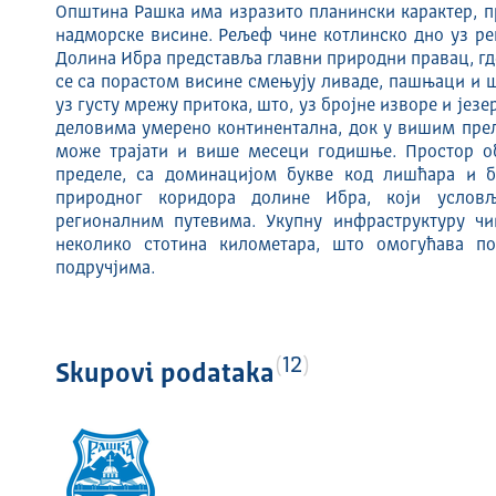
Општина Рашка има изразито планински карактер, п
надморске висине. Рељеф чине котлинско дно уз ре
Долина Ибра представља главни природни правац, где
се са порастом висине смењују ливаде, пашњаци и 
уз густу мрежу притока, што, уз бројне изворе и јез
деловима умерено континентална, док у вишим прел
може трајати и више месеци годишње. Простор об
пределе, са доминацијом букве код лишћара и б
природног коридора долине Ибра, који условљ
регионалним путевима. Укупну инфраструктуру чи
неколико стотина километара, што омогућава п
подручјима.
12
Skupovi podataka