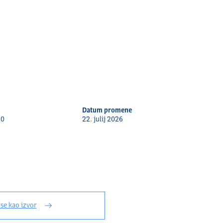
Datum promene
20
22. julij 2026
 se kao izvor