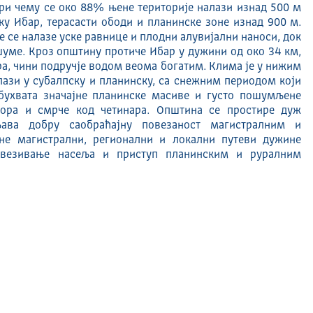
ри чему се око 88% њене територије налази изнад 500 м
ку Ибар, терасасти ободи и планинске зоне изнад 900 м.
 се налазе уске равнице и плодни алувијални наноси, док
шуме. Кроз општину протиче Ибар у дужини од око 34 км,
ера, чини подручје водом веома богатим. Клима је у нижим
ази у субалпску и планинску, са снежним периодом који
ухвата значајне планинске масиве и густо пошумљене
ора и смрче код четинара. Општина се простире дуж
ава добру саобраћајну повезаност магистралним и
не магистрални, регионални и локални путеви дужине
овезивање насеља и приступ планинским и руралним