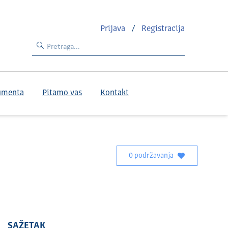
Prijava
/
Registracija
umenta
Pitamo vas
Kontakt
0 podržavanja
SAŽETAK