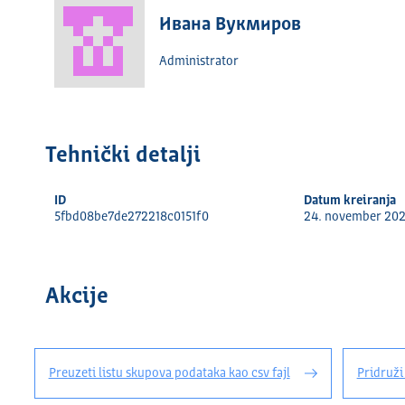
Ивана Вукмиров
Administrator
Tehnički detalјi
ID
Datum kreiranja
5fbd08be7de272218c0151f0
24. november 20
Akcije
Preuzeti listu skupova podataka kao csv fajl
Pridruži