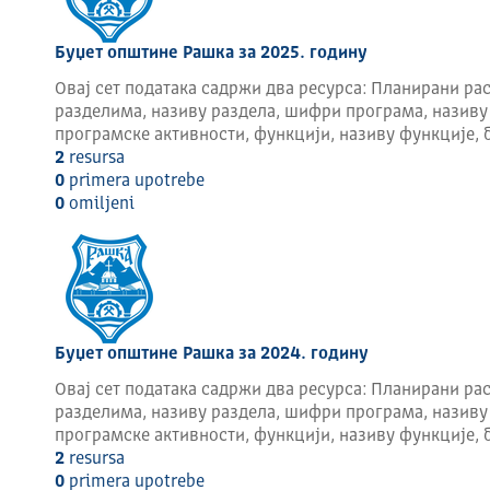
Буџет општине Рашка за 2025. годину
Овај сет података садржи два ресурса: Планирани рас
разделима, називу раздела, шифри програма, називу
програмске активности, функцији, називу функције, 
2
resursa
0
primera upotrebe
0
omilјeni
Буџет општине Рашка за 2024. годину
Овај сет података садржи два ресурса: Планирани рас
разделима, називу раздела, шифри програма, називу
програмске активности, функцији, називу функције, 
2
resursa
0
primera upotrebe