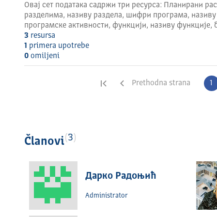
Овај сет података садржи три ресурса: Планирани рас
разделима, називу раздела, шифри програма, називу
програмске активности, функцији, називу функције, 
3
resursa
1
primera upotrebe
0
omilјeni
Prva strana
Prethodna strana
1
3
Članovi
Дарко Радоњић
Administrator