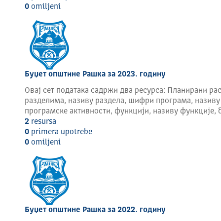
0
omilјeni
Буџет општине Рашка за 2023. годину
Овај сет података садржи два ресурса: Планирани рас
разделима, називу раздела, шифри програма, називу
програмске активности, функцији, називу функције, 
2
resursa
0
primera upotrebe
0
omilјeni
Буџет општине Рашка за 2022. годину