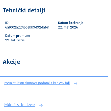
Tehnički detalјi
ID
Datum kreiranja
6a1002a224b5ebb9d92daf41
22. maj 2026
Datum promene
22. maj 2026
Akcije
Preuzeti listu skupova podataka kao csv fajl
Pridruži se kao izvor