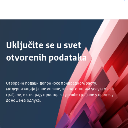
Uključite se u svet
otvorenih podataka
Отворени подаци доприносе привредном расту,
модернизацији јавне управе, квалитетнијим услугама за
грађане, и отварају простор за учешће грађане у процесу
доношења одлука.