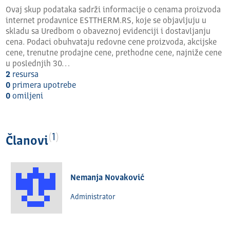
platformu.
Ovaj skup podataka sadrži informacije o cenama proizvoda
Objavljeni podaci namenjeni su automatskoj obradi,
internet prodavnice ESTTHERM.RS, koje se objavljuju u
preuzimanju, proveri i poređenju cena, u skladu sa
skladu sa Uredbom o obaveznoj evidenciji i dostavljanju
propisima Republike Srbije koji uređuju objavljivanje
cena. Podaci obuhvataju redovne cene proizvoda, akcijske
cenovnika, elektronsku trgovinu i zaštitu potrošača.
cene, trenutne prodajne cene, prethodne cene, najniže cene
u poslednjih 30…
Zvanična internet stranica organizacije:
2
resursa
https://www.lupus.rs
0
primera upotrebe
0
omilјeni
Kontakt email:
info@lupus.rs
1
Članovi
Nemanja Novaković
Administrator