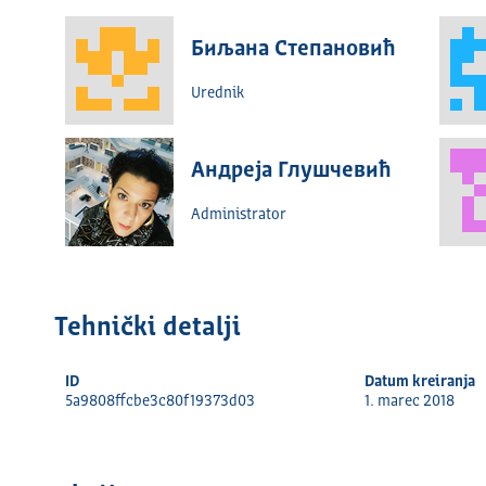
Биљана Степановић
Urednik
Андреја Глушчевић
Administrator
Tehnički detalјi
ID
Datum kreiranja
5a9808ffcbe3c80f19373d03
1. marec 2018