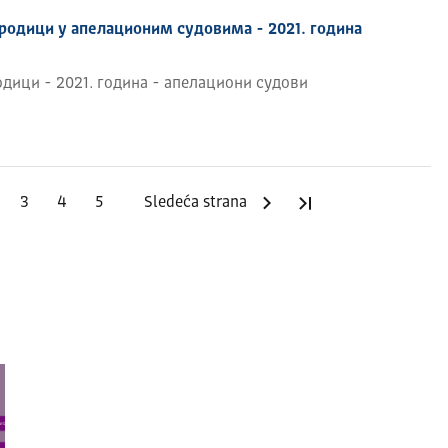
родици у апелационим судовима - 2021. година
дици - 2021. година - апелациони судови
3
4
5
Sledeća strana
Poslednja strana