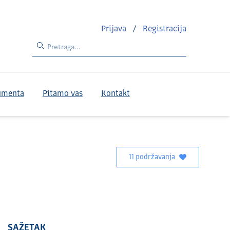
Prijava
/
Registracija
umenta
Pitamo vas
Kontakt
11 podržavanja
SAŽETAK