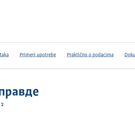
taka
Primeri upotrebe
Praktično o podacima
Dok
правде
 2