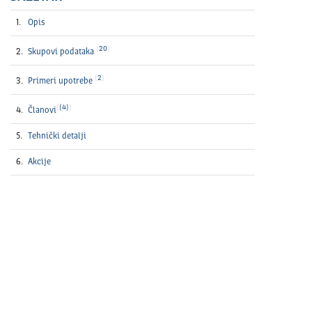
Opis
20
Skupovi podataka
2
Primeri upotrebe
(4)
Članovi
Tehnički detalјi
Akcije