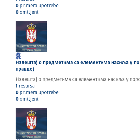
развој и афирмисање вредности религијске култ
0
primera upotrebe
подршку развоју верског образовања и помоћ п
0
omilјeni
пружање подршке и помоћи у сакралном градите
пружање помоћи у заштити правног и друштвено
њихових законом утврђених права, уређивању 
вере (свештеномонаштво, верски службеници, ђа
одређене законом.
Извештај о предметима са елементима насиља у по
правде)
Извештај о предметима са елементима насиља у поро
1
resursa
0
primera upotrebe
0
omilјeni