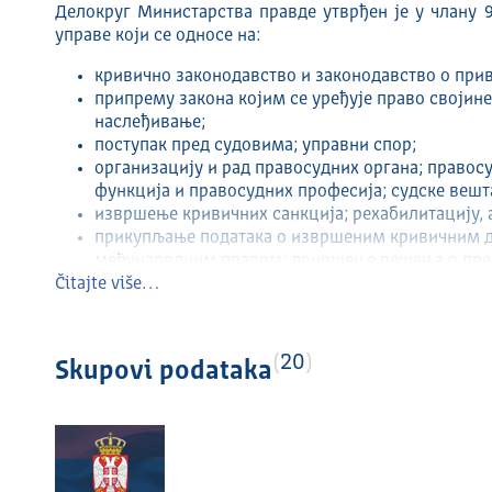
Делокруг Министарства правде утврђен је у члану 
управе који се односе на:
кривично законодавство и законодавство о при
припрему закона којим се уређује право својине
наслеђивање;
поступак пред судовима; управни спор;
организацију и рад правосудних органа; правос
функција и правосудних професија; судске вешт
извршење кривичних санкција; рехабилитацију, 
прикупљање података о извршеним кривичним д
међународним правом; доношење решења о пред
Čitajte više…
на основу правноснажних и извршних судских о
кривичном поступку;
адвокатуру и друге правосудне професије; бесп
судску стражу;
20
Skupovi podataka
статистику и аналитику рада правосудних органа
одржавање, развој и координисање правосудно
међународну правну помоћ;
управљање одузетом имовином проистеклом из 
заступање Републике Србије пред Европским суд