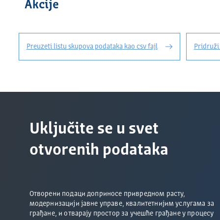
Akcije
Preuzeti listu skupova podataka kao csv fajl
Pridruži
Uključite se u svet
otvorenih podataka
Отворени подаци доприносе привредном расту,
модернизацији јавне управе, квалитетнијим услугама за
грађане, и отварају простор за учешће грађане у процесу