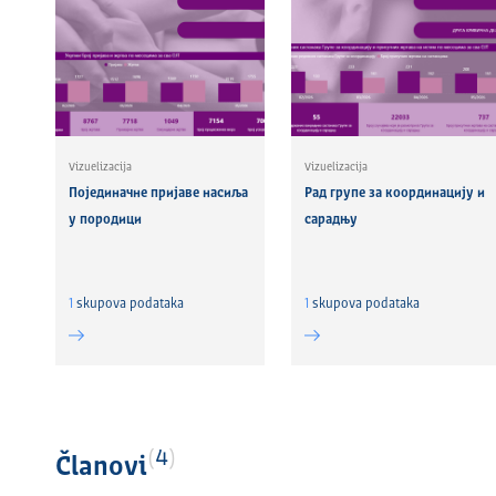
Vizuelizacija
Vizuelizacija
Појединачне пријаве насиља
Рад групе за координацију и
у породици
сарадњу
1
skupova podataka
1
skupova podataka
4
Članovi