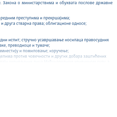
9. Закона о министарствима и обухвата послове државне
вредним преступима и прекршајима;
 и друга стварна права; облигационе односе;
удни испит; стручно усавршавање носилаца правосудних
аке, преводиоце и тумаче;
амнестију и помиловање; изручење;
елима против човечности и других добара заштићених
аји окривљених лица Међународном кривичном суду, а
длука; спровођење програма заштите учесника у
латну правну помоћ;
 и правосудних професија;
г информационог система;
кривичног дела;
ом за људска права и старање о објављивању пресуда тог