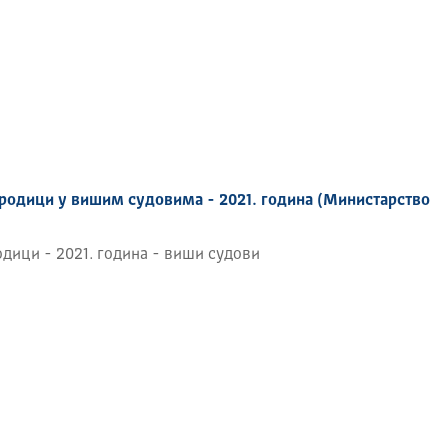
уре;
ри укључивању у систем образовања;
љству и у заштити црквеног културног наслеђа;
г положаја цркава и верских заједница, остваривању
и побољшању социјално-материјалног положаја носилаца
ци и студенти верских школа), као и друге послове
родици у вишим судовима - 2021. година (Министарство
дици - 2021. година - виши судови