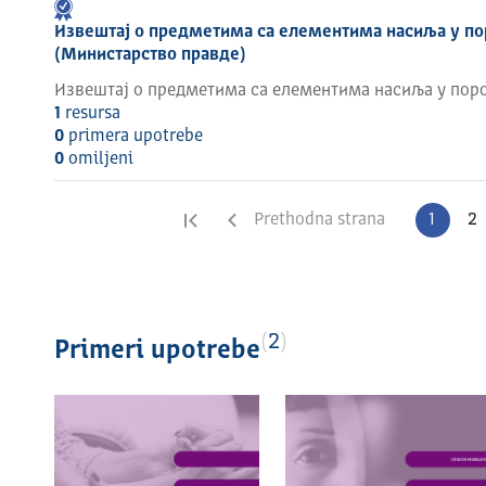
Извештај о предметима са елементима насиља у по
(Министарство правде)
Извештај о предметима са елементима насиља у поро
1
resursa
0
primera upotrebe
0
omilјeni
Prva strana
Prethodna strana
1
2
2
Primeri upotrebe