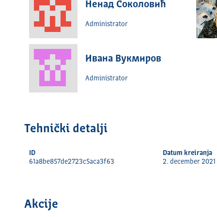
Ненад Соколовић
Administrator
Ивана Вукмиров
Administrator
Tehnički detalјi
ID
Datum kreiranja
61a8be857de2723c5aca3f63
2. december 2021
Akcije