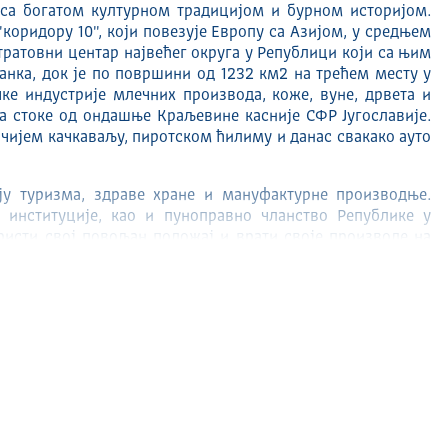
 са богатом културном традицијом и бурном историјом.
"коридору 10", који повезује Европу са Азијом, у средњем
тратовни центар највећег округа у Републици који са њим
нка, док је по површини од 1232 км2 на трећем месту у
ке индустрије млечних производа, коже, вуне, дрвета и
а стоке од ондашње Краљевине касније СФР Југославије.
вчијем качкаваљу, пиротском ћилиму и данас свакако ауто
ју туризма, здраве хране и мануфактурне производње.
институције, као и пуноправно чланство Републике у
ристи свој повољан положај и врати своје производе на
ативних процеса неопходно је уложити средства у развој
а покрену замрлу пиротску привреду. Пирот очекује велику
је и других међународних институција у циљу смањења
ром отвара своја врата свим инвеститорима који желе да
тоји им на располагању како у консалтингу и прибављању
лужном центру тако и у виду сваке друге помоћи.
8м -2169м