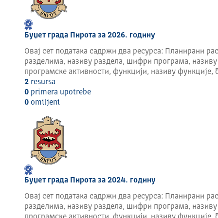
Географска дужина 22° 36', источно од Гринвича
Географска ширина 43° 09', северно од Екватора
Буџет града Пирота за 2026. годину
Просечна максимална температура (°Ц) 18,42° Ц
Просечна минимална температура (°Ц) 5,95° Ц
Овај сет података садржи два ресурса: Планирани рас
Годишње падавине (мм) 504,27
разделима, називу раздела, шифри програма, називу
Површина општине (км2) 1.232
програмске активности, функцији, називу функције, 
2
resursa
Конфигурација терена: планински део је најзаступље
0
primera upotrebe
учешћа.
0
omilјeni
Саобраћај:
Магистрални ауто путеви кроз општину: интерконтине
од Ниша ка Димитровграду (М-1-12) у дужини ктоз о
је дужина на територији општине Пирот 11 км.
Железница – интерконтинентални магистрални правац
Удајеност Пирота у односу на веће центре у околини:
Буџет града Пирота за 2024. годину
Овај сет података садржи два ресурса: Планирани рас
Пирот – Ниш : 75 км
разделима, називу раздела, шифри програма, називу
Пирот – Београд : 330 км
програмске активности, функцији, називу функције, 