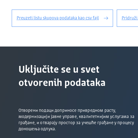
Preuzeti listu skupova podataka kao csv fajl
Pridruži
Uključite se u svet
otvorenih podataka
Отворени подаци доприносе привредном расту,
модернизацији јавне управе, квалитетнијим услугама за
грађане, и отварају простор за учешће грађане у процесу
доношења одлука.