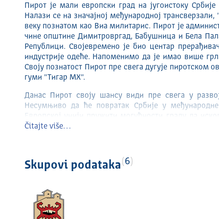
Пирот је мали европски град на југоистоку Србије
Налази се на значајној међународној трансверзали, 
веку познатом као Виа милитарис. Пирот је админис
чине општине Димитровргад, Бабушница и Бела Пала
Републици. Својевремено је био центар прерађивач
индустрије одеће. Напоменимо да је имао више грл
Своју познатост Пирот пре свега дугује пиротском о
гуми "Тигар МХ".
Данас Пирот своју шансу види пре свега у разво
Несумњиво да ће повратак Србије у међународне 
Европској унији пружити могућности граду да иско
европско и светско тржиште. Управо у циљу интегр
Čitajte više…
малих и средњих предузећа која су једина у стању д
помоћ како Републике Србије тако и Европске уни
незапошљености и развоја својих брендова. Град ши
6
Skupovi podataka
свој капитал уложе у развој пиротске привреде и с
неопходне документације у савремено опремљеном ус
Географске карактеристике:
Надморска висина седиште општине (мнм)368м
Опсег надморских висина у општини (мин- макс) 36