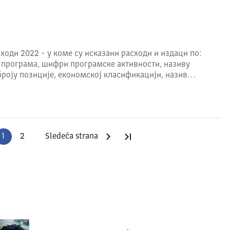
ходи 2022 - у коме су исказани расходи и издаци по:
 програма, шифри програмске активности, називу
броју позиције, економској класификацији, назив…
1
2
Sledeća strana
Poslednja strana