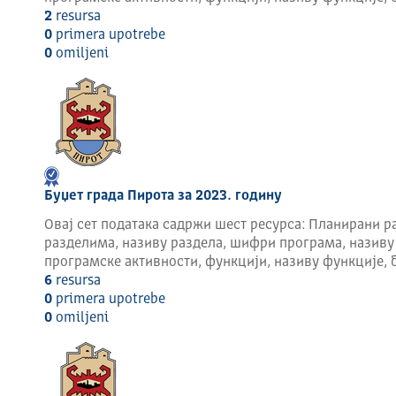
Пирот – граница са Бугарском : 35 км
2
resursa
Пирот – Софија : 70 км
0
primera upotrebe
0
omilјeni
Буџет града Пирота за 2023. годину
Овај сет података садржи шест ресурса: Планирани ра
разделима, називу раздела, шифри програма, називу
програмске активности, функцији, називу функције, 
6
resursa
0
primera upotrebe
0
omilјeni