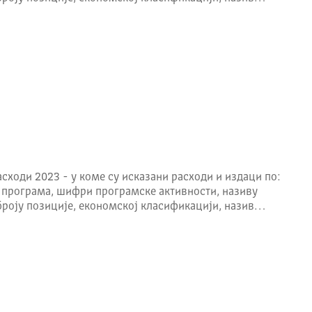
сходи 2023 - у коме су исказани расходи и издаци по:
 програма, шифри програмске активности, називу
броју позиције, економској класификацији, назив…