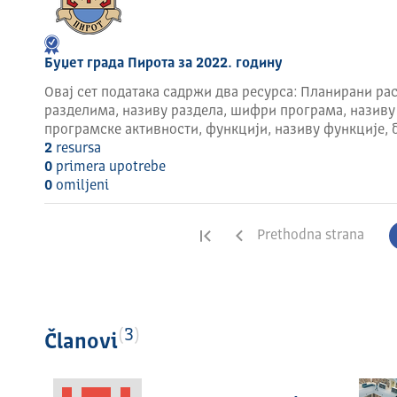
Буџет града Пирота за 2022. годину
Овај сет података садржи два ресурса: Планирани рас
разделима, називу раздела, шифри програма, називу
програмске активности, функцији, називу функције, 
2
resursa
0
primera upotrebe
0
omilјeni
Prva strana
Prethodna strana
3
Članovi