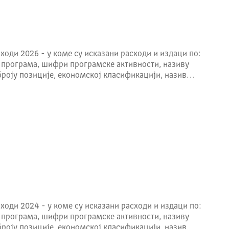
ходи 2026 - у коме су исказани расходи и издаци по:
 програма, шифри програмске активности, називу
броју позиције, економској класификацији, назив…
нији са 40%, затим следе брдски и равничарски са по 30%
нтални магистрални правац, европски аутопут Е-70, пут
пштину Пирот је 36 км, И М-9 пут Пирот-Бабушница чија
 (Турска – Балкан).
ходи 2024 - у коме су исказани расходи и издаци по:
 програма, шифри програмске активности, називу
броју позиције, економској класификацији, назив…