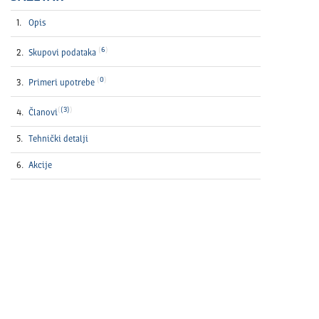
Opis
6
Skupovi podataka
0
Primeri upotrebe
(3)
Članovi
Tehnički detalјi
Akcije